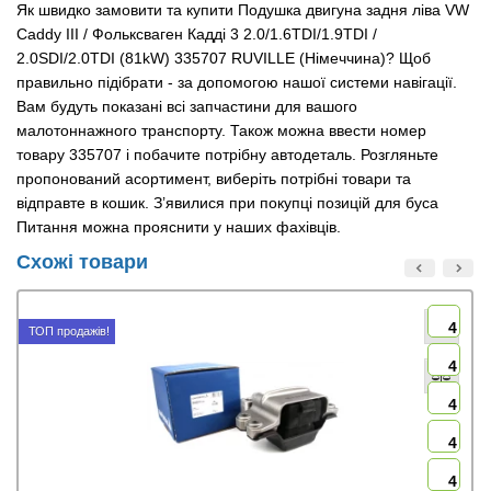
Як швидко замовити та купити Подушка двигуна задня ліва VW
Caddy III / Фольксваген Кадді 3 2.0/1.6TDI/1.9TDI /
2.0SDI/2.0TDI (81kW) 335707 RUVILLE (Німеччина)? Щоб
правильно підібрати - за допомогою нашої системи навігації.
Вам будуть показані всі запчастини для вашого
малотоннажного транспорту. Також можна ввести номер
товару 335707 і побачите потрібну автодеталь. Розгляньте
пропонований асортимент, виберіть потрібні товари та
відправте в кошик. З’явилися при покупці позицій для буса
Питання можна прояснити у наших фахівців.
Схожі товари
4
ТОП продажів!
4
4
4
4