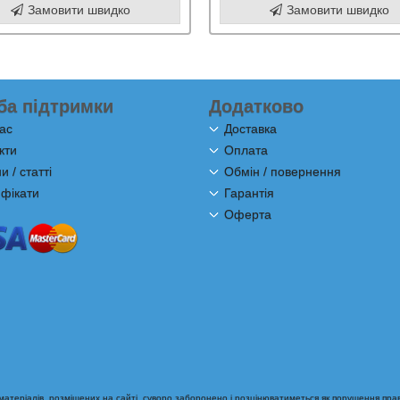
Замовити швидко
Замовити швидко
ба підтримки
Додатково
ас
Доставка
кти
Оплата
 / статті
Обмін / повернення
фікати
Гарантія
Оферта
теріалів, розміщених на сайті, суворо заборонено і розцінюватиметься як порушення прав