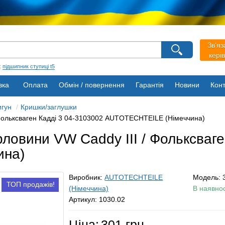
агазину
Зв’яз
Виберіть будь ласка мову магазину
кері
Русский
Українська
:
підшипник ступиці t5
вка
Оплата
Обмін / повернення
Гарантія
Новини
Конт
игун
Кришки/заглушки
 Фольксваген Кадді 3 04-3103002 AUTOTECHTEILE (Німеччина)
ловини VW Caddy III / Фольксваге
ина)
Виробник:
AUTOTECHTEILE
Модель:
ТОП продажів!
(Німеччина)
В наявнос
Артикул: 1030.02
Ціна:
301 грн