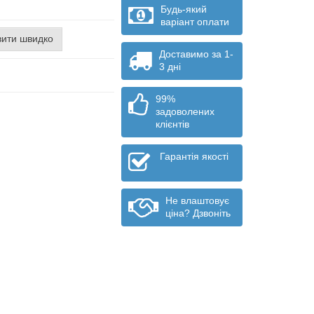
Будь-який
варіант оплати
ити швидко
Доставимо за 1-
3 дні
99%
задоволених
клієнтів
Гарантія якості
Не влаштовує
ціна? Дзвоніть