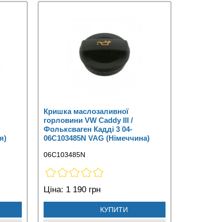
Кришка маслозаливної
горловини VW Caddy III /
Фольксваген Кадді 3 04-
я)
06C103485N VAG (Німеччина)
06C103485N
Ціна:
1 190 грн
КУПИТИ