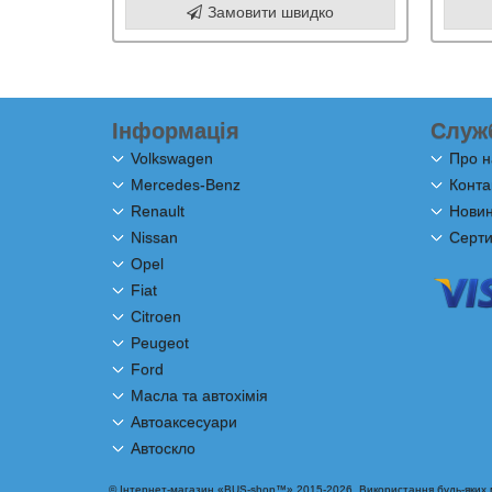
Замовити швидко
Інформація
Служ
Volkswagen
Про н
Mercedes-Benz
Конта
Renault
Новини
Nissan
Серти
Opel
Fiat
Citroen
Peugeot
Ford
Масла та автохімія
Автоаксесуари
Автоскло
© Інтернет-магазин «BUS-shop™» 2015-2026. Використання будь-яких ма