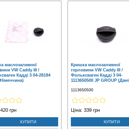
а маслозаливної
Кришка маслозаливної
вини VW Caddy III /
горловини VW Caddy III /
сваген Кадді 3 04-28184
Фольксваген Кадді 3 04-
(Німеччина)
1113650500 JP GROUP (Дані
1113650500
420 грн
Ціна:
339 грн
КУПИТИ
КУПИТИ