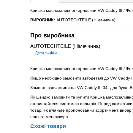
Кришка маслозаливної горловини VW Caddy III / Фол
ВИРОБНИК:
AUTOTECHTEILE (Німеччина)
Про виробника
AUTOTECHTEILE (Німеччина)
...
Детальніше...
Кришка маслозаливної горловини VW Caddy III / Фо
Якщо необхідно замовити автодеталі до VW Caddy III
Замовте запчастини на VW Caddy III 04- для буса. 
Як швидко замовити та купити Кришка маслозаливно
скористайтеся системою фільтрів. Перед вами з’яви
товар. Розгляньте пропонований асортимент, виберіт
нашого менеджера.
Схожі товари