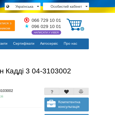
Українська
Особистий кабінет
×
066 729 10 01
атися з
096 029 10 01
вником
0
НАПИСАТИ У VIBER
акти
Сертифікати
Автосервіс
Про нас
Закрити
н Кадді 3 04-3103002
3103002
ті
Компетентна
консультація