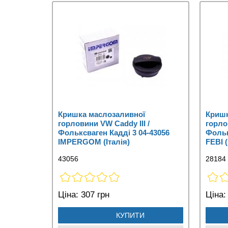
Кришка маслозаливної
Кришк
горловини VW Caddy III /
горло
Фольксваген Кадді 3 04-43056
Фольк
IMPERGOM (Італія)
FEBI 
43056
28184
Ціна:
307 грн
Ціна:
КУПИТИ