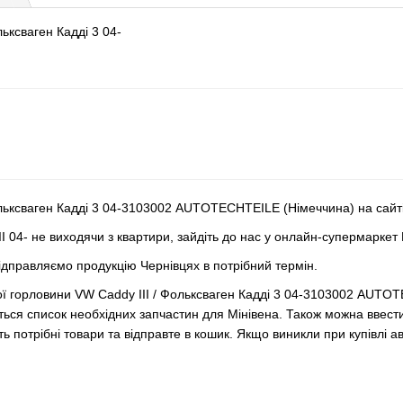
ьксваген Кадді 3 04-
льксваген Кадді 3 04-3103002 AUTOTECHTEILE (Німеччина) на сайті
 04- не виходячи з квартири, зайдіть до нас у онлайн-супермаркет
Відправляємо продукцію Чернівцях в потрібний термін.
ї горловини VW Caddy III / Фольксваген Кадді 3 04-3103002 AUTOT
ться список необхідних запчастин для Мінівена. Також можна ввест
ь потрібні товари та відправте в кошик. Якщо виникли при купівлі а