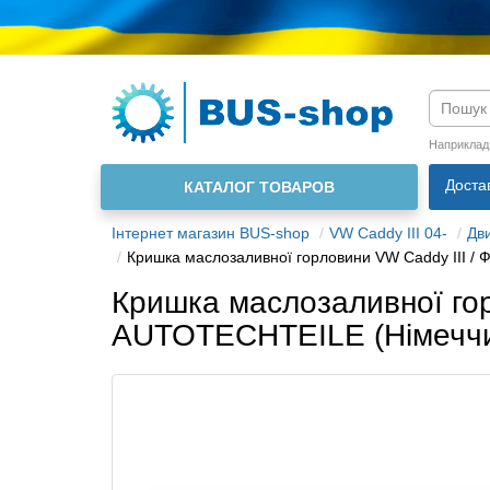
Мова м
Наприклад
Доста
КАТАЛОГ ТОВАРОВ
Інтернет магазин BUS-shop
VW Caddy III 04-
Дв
Кришка маслозаливної горловини VW Caddy III /
Кришка маслозаливної гор
AUTOTECHTEILE (Німечч