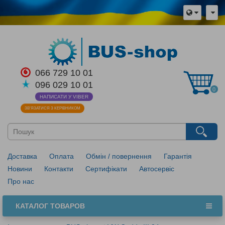
×
Мова магазину
Виберіть будь ласка мову магазину
Русский
Українська
066 729 10 01
096 029 10 01
Закрити
0
НАПИСАТИ У VIBER
ЗВ’ЯЗАТИСЯ З КЕРІВНИКОМ
Доставка
Оплата
Обмін / повернення
Гарантія
Новини
Контакти
Сертифікати
Автосервіс
Про нас
КАТАЛОГ ТОВАРОВ