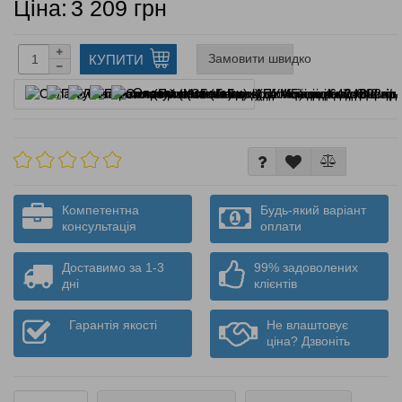
Ціна:
3 209 грн
Замовити швидко
КУПИТИ
Оплата частинами
Компетентна
Будь-який варіант
консультація
оплати
Доставимо за 1-3
99% задоволених
дні
клієнтів
Гарантія якості
Не влаштовує
ціна? Дзвоніть