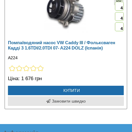
4
4
4
Помпа/водяний насос VW Caddy III / Фольксваген
Кадді 3 1.6TDI/2.0TDI 07- A224 DOLZ (Іспанія)
A224
Ціна:
1 676 грн
КУПИТИ
Замовити швидко