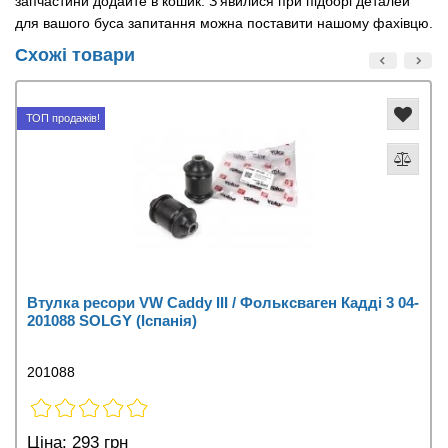
запчастини додайте в кошик. З’явилися при підборі деталей
для вашого буса запитання можна поставити нашому фахівцю.
Схожі товари
ТОП продажів!
Втулка ресори VW Caddy III / Фольксваген Кадді 3 04-
201088 SOLGY (Іспанія)
201088
Ціна:
293 грн