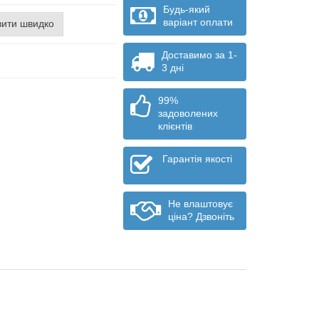
Будь-який
варіант оплати
ити швидко
Доставимо за 1-
3 дні
99%
задоволених
клієнтів
Гарантія якості
Не влаштовує
ціна? Дзвоніть