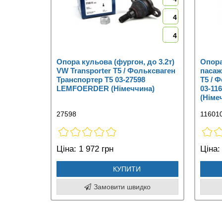
4
4
Опора кульова (фургон, до 3.2т)
Опора
VW Transporter T5 / Фольксваген
пасаж
Транспортер Т5 03-27598
T5 / 
LEMFOERDER (Німеччина)
03-11
(Німе
27598
11601
Ціна:
1 972 грн
Ціна:
КУПИТИ
Замовити швидко