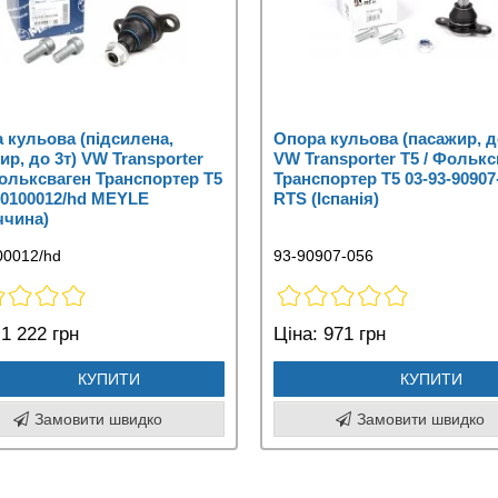
 кульова (підсилена,
Опора кульова (пасажир, д
ир, до 3т) VW Transporter
VW Transporter T5 / Фолькс
Фольксваген Транспортер Т5
Транспортер Т5 03-93-90907
60100012/hd MEYLE
RTS (Іспанія)
ччина)
00012/hd
93-90907-056
1 222 грн
Ціна:
971 грн
КУПИТИ
КУПИТИ
Замовити швидко
Замовити швидко