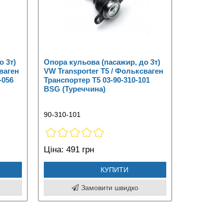
о 3т)
Опора кульова (пасажир, до 3т)
ваген
VW Transporter T5 / Фольксваген
-056
Транспортер Т5 03-90-310-101
BSG (Туреччина)
90-310-101
Ціна:
491 грн
КУПИТИ
Замовити швидко