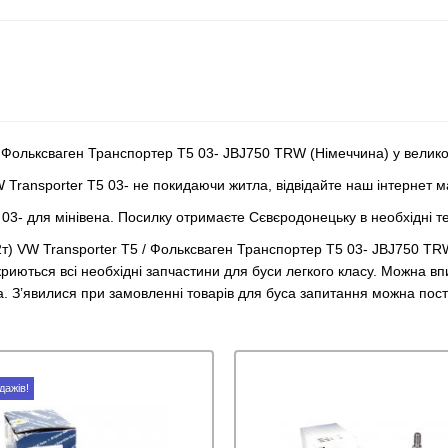
/ Фольксваген Транспортер Т5 03- JBJ750 TRW (Німеччина) у велико
 Transporter T5 03- не покидаючи житла, відвідайте наш інтернет 
 03- для мінівена. Посилку отримаєте Сєвєродонецьку в необхідні т
2т) VW Transporter T5 / Фольксваген Транспортер Т5 03- JBJ750 TRW
риються всі необхідні запчастини для буси легкого класу. Можна вп
ка. З’явилися при замовленні товарів для буса запитання можна по
дажів!