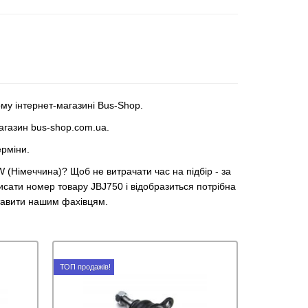
му інтернет-магазині Bus-Shop.
магазин bus-shop.com.ua.
ерміни.
 (Німеччина)? Щоб не витрачати час на підбір - за
исати номер товару JBJ750 і відобразиться потрібна
ставити нашим фахівцям.
ТОП продажів!