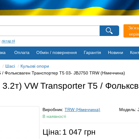
агазину
Зв’яз
Виберіть будь ласка мову магазину
кері
Русский
Українська
:
ліхтар t4
вка
Оплата
Обмін / повернення
Гарантія
Новини
Конт
Шасі
Кульові опори
T5 / Фольксваген Транспортер Т5 03- JBJ750 TRW (Німеччина)
3.2т) VW Transporter T5 / Фолькс
Виробник:
TRW (Німеччина)
Модель:
В наявності
Ціна:
1 047 грн