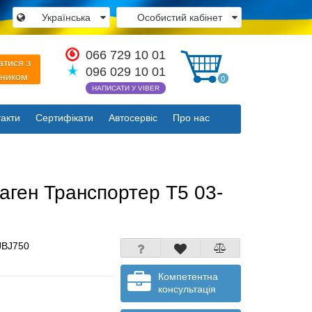
Українська
Особистий кабінет
×
066 729 10 01
атися з
096 029 10 01
вником
0
НАПИСАТИ У VIBER
акти
Сертифікати
Автосервіс
Про нас
Закрити
ваген Транспортер Т5 03-
JBJ750
Компетентна
консультація