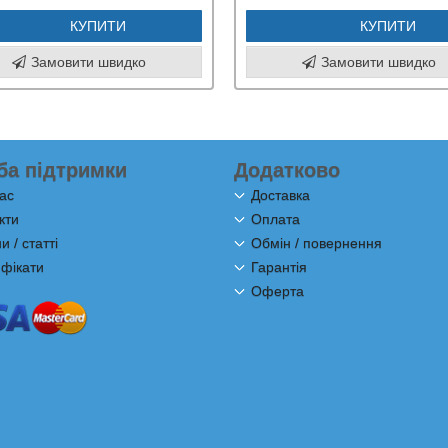
КУПИТИ
КУПИТИ
Замовити швидко
Замовити швидко
ба підтримки
Додатково
ас
Доставка
кти
Оплата
 / статті
Обмін / повернення
фікати
Гарантія
Оферта