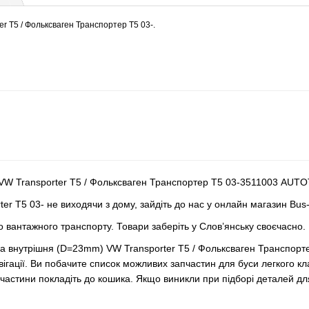
er T5 / Фольксваген Транспортер Т5 03-.
 VW Transporter T5 / Фольксваген Транспортер Т5 03-3511003 AUTO
er T5 03- не виходячи з дому, зайдіть до нас у онлайн магазин Bus
го вантажного транспорту. Товари заберіть у Слов’янську своєчасно.
ора внутрішня (D=23mm) VW Transporter T5 / Фольксваген Транспо
вігації. Ви побачите список можливих запчастин для буси легкого к
пчастини покладіть до кошика. Якщо виникли при підборі деталей д