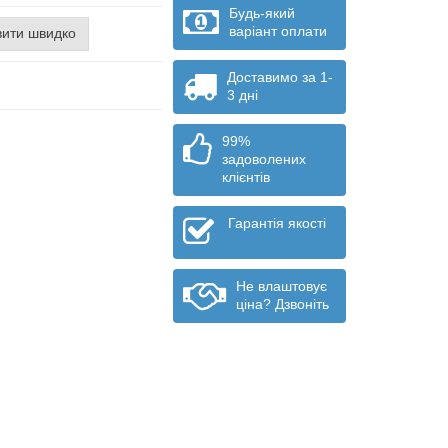
Будь-який
варіант оплати
ити швидко
Доставимо за 1-
3 дні
99%
задоволених
клієнтів
Гарантія якості
Не влаштовує
ціна? Дзвоніть