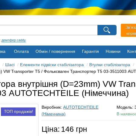
агазину
Зв’яз
кері
Виберіть будь ласка мову магазину
Русский
Українська
:
демпфер caddy
вка
Оплата
Обмін / повернення
Гарантія
Новини
Конт
Шасі
Елементи підвіски стабілізатора
Втулки стабілізатора
m) VW Transporter T5 / Фольксваген Транспортер Т5 03-3511003 A
атора внутрішня (D=23mm) VW Trans
003 AUTOTECHTEILE (Німеччина)
Виробник:
AUTOTECHTEILE
Модель:
ТОП продажів!
(Німеччина)
В наявнос
Ціна:
146 грн