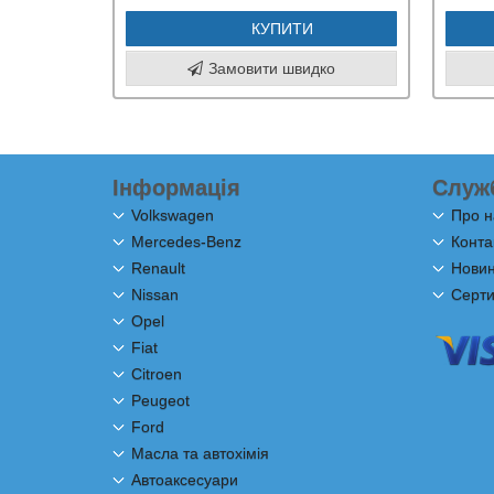
КУПИТИ
Замовити швидко
Інформація
Служ
Volkswagen
Про н
Mercedes-Benz
Конта
Renault
Новини
Nissan
Серти
Opel
Fiat
Citroen
Peugeot
Ford
Масла та автохімія
Автоаксесуари