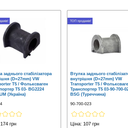
дажів!
ТОП продажів!
а заднього стабілізатора
Втулка заднього стабілізат
ішня (D=27mm) VW
внутрішня (D=27mm) VW
porter T5 / Фольксваген
Transporter T5 / Фольксваг
портер Т5 03- BG2224
Транспортер Т5 03-90-700-0
M (Україна)
BSG (Туреччина)
4
90-700-023
174 грн
Ціна:
107 грн