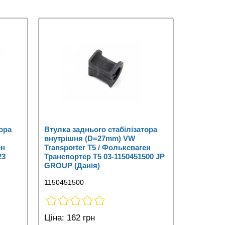
ора
Втулка заднього стабілізатора
внутрішня (D=27mm) VW
ен
Transporter T5 / Фольксваген
23
Транспортер Т5 03-1150451500 JP
GROUP (Данія)
1150451500
Ціна:
162 грн