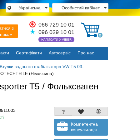
Українська
Особистий кабінет
×
066 729 10 01
атися з
096 029 10 01
вником
0
НАПИСАТИ У VIBER
акти
Сертифікати
Автосервіс
Про нас
Закрити
Втулки заднього стабілізатора VW T5 03-
UTOTECHTEILE (Німеччина)
porter T5 / Фольксваген
3511003
ті
Компетентна
консультація