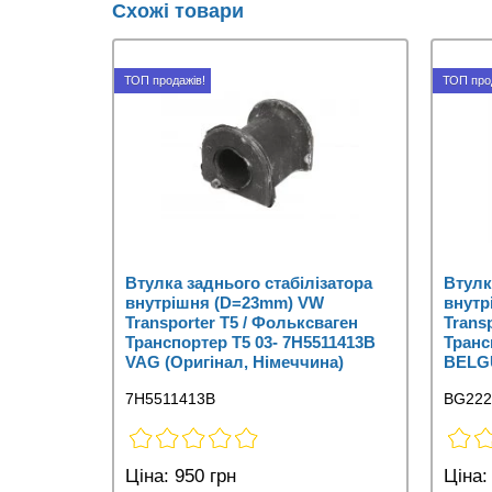
Схожі товари
ТОП продажів!
ТОП про
Втулка заднього стабілізатора
Втулк
внутрішня (D=23mm) VW
внутр
Transporter T5 / Фольксваген
Trans
Транспортер Т5 03- 7H5511413B
Транс
VAG (Оригінал, Німеччина)
BELGU
7H5511413B
BG222
Ціна:
950 грн
Ціна: