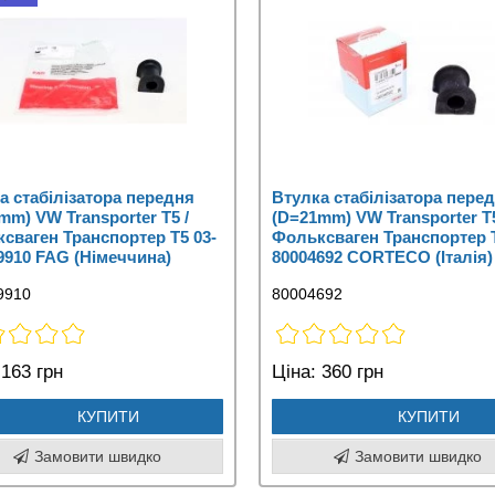
а стабілізатора передня
Втулка стабілізатора пере
mm) VW Transporter T5 /
(D=21mm) VW Transporter T5
сваген Транспортер Т5 03-
Фольксваген Транспортер Т
9910 FAG (Німеччина)
80004692 CORTECO (Італія)
9910
80004692
163 грн
Ціна:
360 грн
КУПИТИ
КУПИТИ
Замовити швидко
Замовити швидко