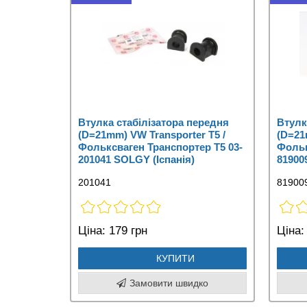
Втулка стабілізатора передня
Втулк
(D=21mm) VW Transporter T5 /
(D=21
Фольксваген Транспортер Т5 03-
Фольк
201041 SOLGY (Іспанія)
81900
201041
81900
Ціна:
179 грн
Ціна:
КУПИТИ
Замовити швидко