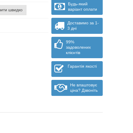
Будь-який
варіант оплати
ити швидко
Доставимо за 1-
3 дні
99%
задоволених
клієнтів
Гарантія якості
Не влаштовує
ціна? Дзвоніть