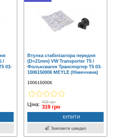
дня
Втулка стабілізатора передня
 /
(D=21mm) VW Transporter T5 /
5 03-
Фольксваген Транспортер Т5 03-
1006150006 MEYLE (Німеччина)
1006150006
416 грн
Ціна:
319 грн
КУПИТИ
Замовити швидко