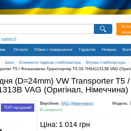
агазину
Зв’яз
Виберіть будь ласка мову магазину
кері
Русский
Українська
:
шарова t4
вка
Оплата
Обмін / повернення
Гарантія
Новини
Конт
Шасі
Елементи підвіски стабілізатора
Втулки стабілізатора
porter T5 / Фольксваген Транспортер Т5 03-7H5411313B VAG (Оригі
едня (D=24mm) VW Transporter T5 
1313B VAG (Оригінал, Німеччина)
Виробник:
VAG (Німеччина)
Модель:
ТОП продажів!
В наявності
Ціна:
1 014 грн