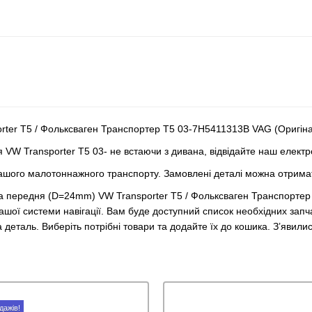
rter T5 / Фольксваген Транспортер Т5 03-7H5411313B VAG (Оригінал
 VW Transporter T5 03- не встаючи з дивана, відвідайте наш елект
ашого малотоннажного транспорту. Замовлені деталі можна отримат
ора передня (D=24mm) VW Transporter T5 / Фольксваген Транспорте
шої системи навігації. Вам буде доступний список необхідних запч
деталь. Виберіть потрібні товари та додайте їх до кошика. З’явили
дажів!