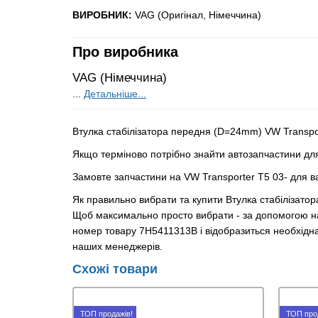
ВИРОБНИК:
VAG (Оригінал, Німеччина)
Про виробника
VAG (Німеччина)
...
Детальніше...
Втулка стабілізатора передня (D=24mm) VW Transpo
Якщо терміново потрібно знайти автозапчастини для
Замовте запчастини на VW Transporter T5 03- для в
Як правильно вибрати та купити Втулка стабілізат
Щоб максимально просто вибрати - за допомогою на
номер товару 7H5411313B і відобразиться необхідна 
наших менеджерів.
Схожі товари
ТОП продажів!
ТОП про