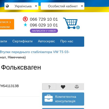
Українська
Особистий кабінет
×
066 729 10 01
атися з
096 029 10 01
вником
0
НАПИСАТИ У VIBER
Закрити
акти
Сертифікати
Автосервіс
Про нас
Втулки переднього стабілізатора VW T5 03-
нал, Німеччина)
/ Фольксваген
7H5411313B
Компетентна
консультація