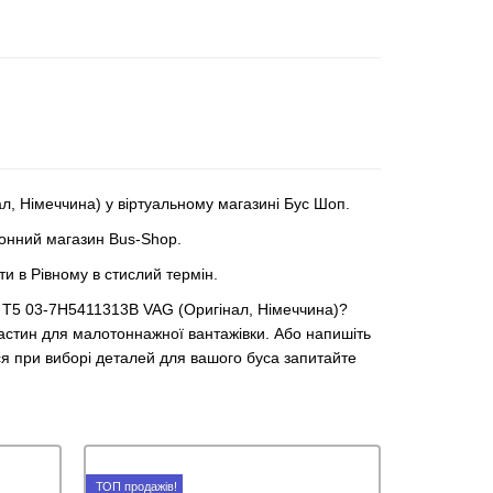
, Німеччина) у віртуальному магазині Бус Шоп.
ронний магазин Bus-Shop.
и в Рівному в стислий термін.
р Т5 03-7H5411313B VAG (Оригінал, Німеччина)?
астин для малотоннажної вантажівки. Або напишіть
ся при виборі деталей для вашого буса запитайте
ТОП продажів!