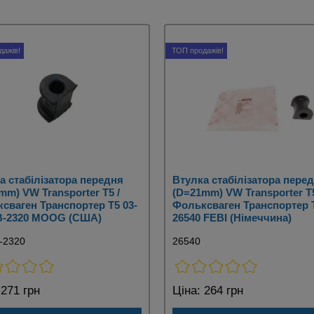
дажів!
ТОП продажів!
а стабілізатора передня
Втулка стабілізатора пере
mm) VW Transporter T5 /
(D=21mm) VW Transporter T5
сваген Транспортер Т5 03-
Фольксваген Транспортер Т
B-2320 MOOG (США)
26540 FEBI (Німеччина)
-2320
26540
271 грн
Ціна:
264 грн