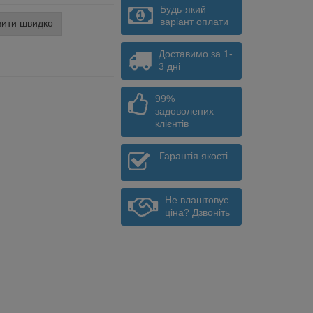
Будь-який
варіант оплати
ити швидко
Доставимо за 1-
3 дні
99%
задоволених
клієнтів
Гарантія якості
Не влаштовує
ціна? Дзвоніть