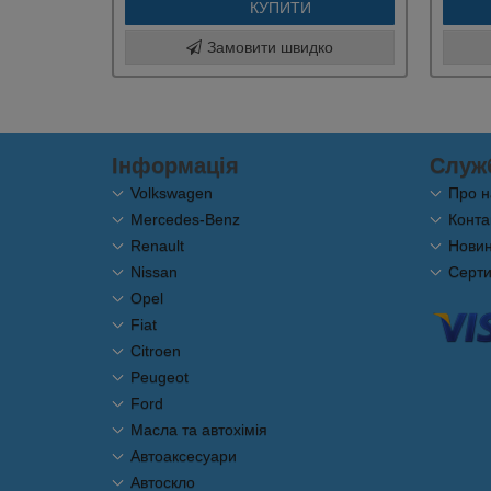
КУПИТИ
Замовити швидко
Інформація
Служ
Volkswagen
Про н
Mercedes-Benz
Конта
Renault
Новини
Nissan
Серти
Opel
Fiat
Citroen
Peugeot
Ford
Масла та автохімія
Автоаксесуари
Автоскло