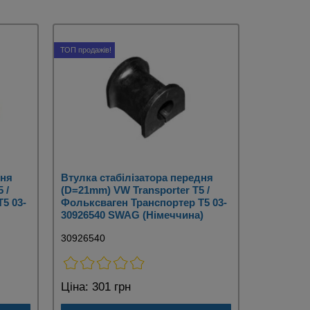
ТОП продажів!
дня
Втулка стабілізатора передня
 /
(D=21mm) VW Transporter T5 /
5 03-
Фольксваген Транспортер Т5 03-
30926540 SWAG (Німеччина)
30926540
Ціна:
301 грн