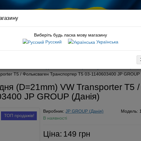
агазину
Зв’яз
кері
Виберіть будь ласка мову магазину
Русский
Українська
:
демпфер caddy
вка
Оплата
Обмін / повернення
Гарантія
Новини
Конт
Шасі
Елементи підвіски стабілізатора
Втулки стабілізатора
porter T5 / Фольксваген Транспортер Т5 03-1140603400 JP GROUP 
едня (D=21mm) VW Transporter T5 
03400 JP GROUP (Данія)
Виробник:
JP GROUP (Данія)
Модель:
ТОП продажів!
В наявності
Ціна:
149 грн