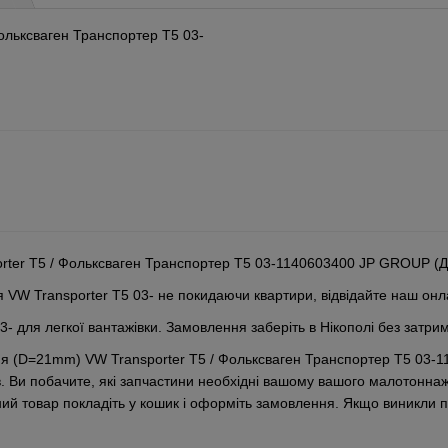
Фольксваген Транспортер Т5 03-
ter T5 / Фольксваген Транспортер Т5 03-1140603400 JP GROUP (Дан
 VW Transporter T5 03- не покидаючи квартири, відвідайте наш онл
- для легкої вантажівки. Замовлення заберіть в Нікополі без затрим
дня (D=21mm) VW Transporter T5 / Фольксваген Транспортер Т5 03
ів. Ви побачите, які запчастини необхідні вашому вашого малотонн
ний товар покладіть у кошик і оформіть замовлення. Якщо виникли 