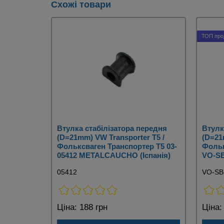
Схожі товари
ТОП про
Втулка стабілізатора передня
Втулк
(D=21mm) VW Transporter T5 /
(D=21
Фольксваген Транспортер Т5 03-
Фольк
05412 METALCAUCHO (Іспанія)
VO-S
05412
VO-SB
Ціна:
188 грн
Ціна: