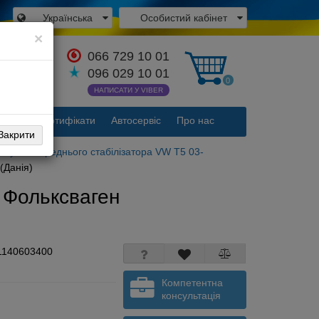
Українська
Особистий кабінет
×
066 729 10 01
атися з
096 029 10 01
вником
0
НАПИСАТИ У VIBER
акти
Сертифікати
Автосервіс
Про нас
Закрити
Втулки переднього стабілізатора VW T5 03-
(Данія)
/ Фольксваген
1140603400
Компетентна
консультація