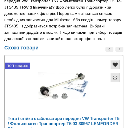
передня VW Transporter T5 / Фольксваген Транспортер Т5 03-
JTS435 TRW (Німеччина)? Щоб легко було підібрати - за
допомогою наших фільтрів. Перед вами з’явиться список
необхідних запчастин для Мінівена. Або введіть номер товару
JTS435 і відобразиться потрібна запчастина. Вибрані
запчастини додайте в кошик. Якщо виникли при виборі товарів
для легкої вантажівки запитайте наших професіоналів.
Схожі товари
ТОП продажів!
Тяга / стійка стабілізатора передня VW Transporter T5
/ Фольксваген Транспортер Т5 03-30967 LEMFORDER