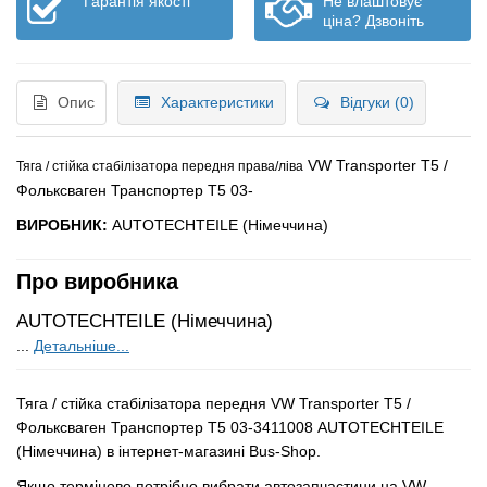
Гарантія якості
Не влаштовує
ціна? Дзвоніть
Опис
Характеристики
Відгуки (0)
VW Transporter T5 /
Тяга / стійка стабілізатора передня права/ліва
Фольксваген Транспортер Т5 03-
ВИРОБНИК:
AUTOTECHTEILE (Німеччина)
Про виробника
AUTOTECHTEILE (Німеччина)
...
Детальніше...
Тяга / стійка стабілізатора передня VW Transporter T5 /
Фольксваген Транспортер Т5 03-3411008 AUTOTECHTEILE
(Німеччина) в інтернет-магазині Bus-Shop.
Якщо терміново потрібно вибрати автозапчастини на VW