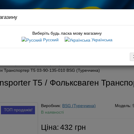
агазину
Зв’яз
кері
Виберіть будь ласка мову магазину
Русский
Українська
:
комплект грм caddy
вка
Оплата
Обмін / повернення
Гарантія
Новини
Конт
Фільтри
Повітряний фільтр
ген Транспортер Т5 03-90-135-010 BSG (Туреччина)
nsporter T5 / Фольксваген Трансп
Виробник:
BSG (Туреччина)
Модель:
ТОП продажів!
В наявності
Ціна:
432 грн