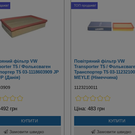
дажів!
ТОП продажів!
ряний фільтр VW
Повітряний фільтр VW
porter T5 / Фольксваген
Transporter T5 / Фольксваг
портер Т5 03-1118603909 JP
Транспортер Т5 03-11232100
 (Данія)
MEYLE (Німеччина)
03909
1123210011
492 грн
Ціна:
483 грн
КУПИТИ
КУПИТИ
Замовити швидко
Замовити швидко