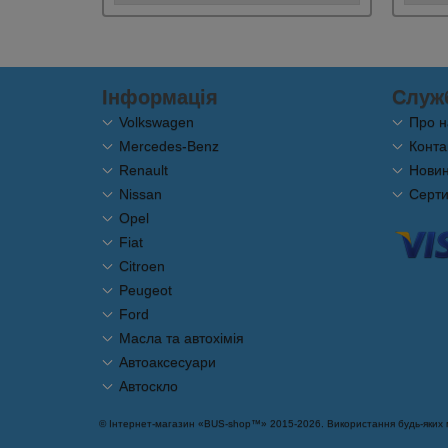
Інформація
Служ
Volkswagen
Про н
Mercedes-Benz
Конта
Renault
Новини
Nissan
Серти
Opel
Fiat
Citroen
Peugeot
Ford
Масла та автохімія
Автоаксесуари
Автоскло
© Інтернет-магазин «BUS-shop™» 2015-2026. Використання будь-яких ма