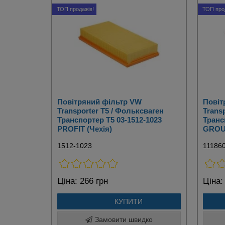
ТОП продажів!
ТОП про
Повітряний фільтр VW
Повіт
Transporter T5 / Фольксваген
Trans
Транспортер Т5 03-1512-1023
Транс
PROFIT (Чехія)
GROUP
1512-1023
11186
Ціна:
266 грн
Ціна:
КУПИТИ
Замовити швидко