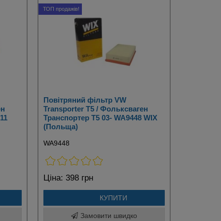
ТОП продажів!
Повітряний фільтр VW
ен
Transporter T5 / Фольксваген
11
Транспортер Т5 03- WA9448 WIX
(Польща)
WA9448
Ціна:
398 грн
КУПИТИ
Замовити швидко