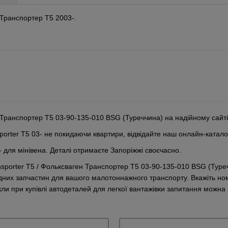
 Транспортер Т5 2003-.
 Транспортер Т5 03-90-135-010 BSG (Туреччина) на надійному сайті
orter T5 03- не покидаючи квартири, відвідайте наш онлайн-катало
 для мінівена. Деталі отримаєте Запоріжжі своєчасно.
nsporter T5 / Фольксваген Транспортер Т5 03-90-135-010 BSG (Туре
ідних запчастин для вашого малотоннажного транспорту. Вкажіть но
икли при купівлі автодеталей для легкої вантажівки запитання можн