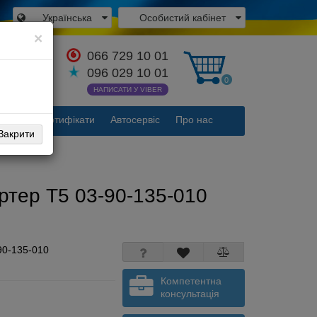
Українська
Особистий кабінет
×
066 729 10 01
атися з
096 029 10 01
вником
0
НАПИСАТИ У VIBER
акти
Сертифікати
Автосервіс
Про нас
Закрити
ортер Т5 03-90-135-010
90-135-010
Компетентна
консультація