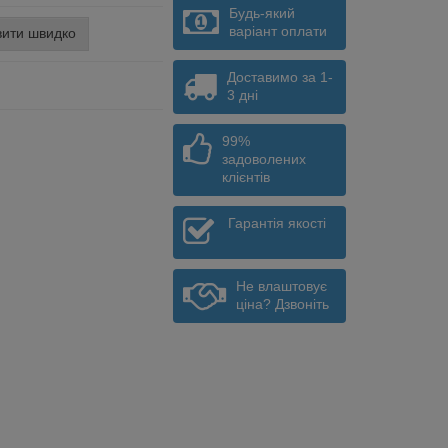
Будь-який
варіант оплати
ити швидко
Доставимо за 1-
3 дні
99%
задоволених
клієнтів
Гарантія якості
Не влаштовує
ціна? Дзвоніть