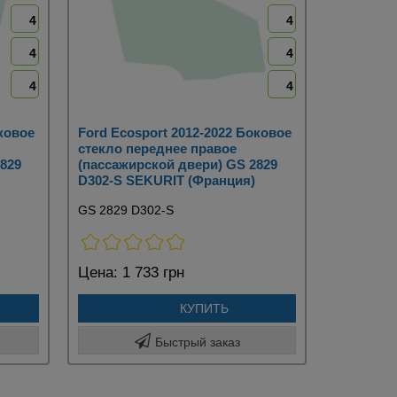
4
4
4
4
4
4
оковое
Ford Ecosport 2012-2022 Боковое
стекло переднее правое
829
(пассажирской двери) GS 2829
D302-S SEKURIT (Франция)
GS 2829 D302-S
Цена:
1 733 грн
КУПИТЬ
Быстрый заказ