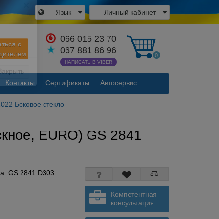
Язык
Личный кабинет
×
066 015 23 70
аться с
067 881 86 96
одителем
0
НАПИСАТЬ В VIBER
Контакты
Сертификаты
Автосервис
Закрыть
2022 Боковое стекло
ускное, EURO) GS 2841
ра:
GS 2841 D303
Компетентная
консультация