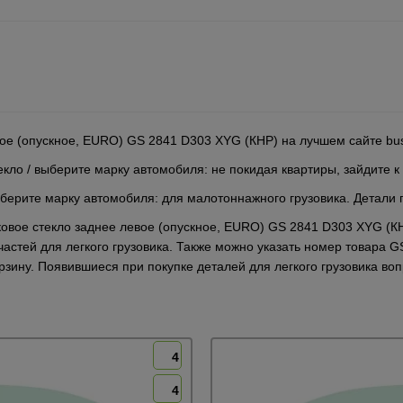
вое (опускное, EURO) GS 2841 D303 XYG (КНР) на лучшем сайте bu
екло / выберите марку автомобиля: не покидая квартиры, зайдите к
ерите марку автомобиля: для малотоннажного грузовика. Детали п
оковое стекло заднее левое (опускное, EURO) GS 2841 D303 XYG (
астей для легкого грузовика. Также можно указать номер товара 
корзину. Появившиеся при покупке деталей для легкого грузовика 
4
4