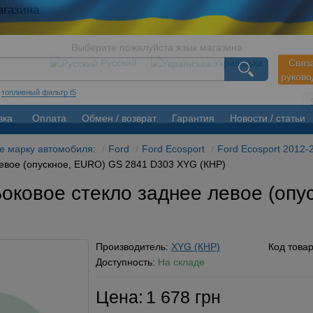
агазина
Связ
руков
Выберите пожалуйста язык магазина
Русский
Українська
:
топливный фильтр t5
вка
Оплата
Обмен / возврат
Гарантия
Новости / статьи
те марку автомобиля:
Ford
Ford Ecosport
Ford Ecosport 2012-
левое (опускное, EURO) GS 2841 D303 XYG (КНР)
Боковое стекло заднее левое (оп
Производитель:
XYG (КНР)
Код това
Доступность:
На складе
Цена:
1 678 грн